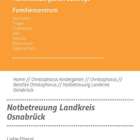
Familienzentrum
Startseite
Träger
Downloads
Jobs
Kontakt
Impressum
Datenschutz
Home
//
Christophorus Kindergarten
//
Christophorus
//
Berichte Christophorus
//
Notbetreuung Landkreis
Osnabrück
Notbetreuung Landkreis
Osnabrück
Liebe Eltern!