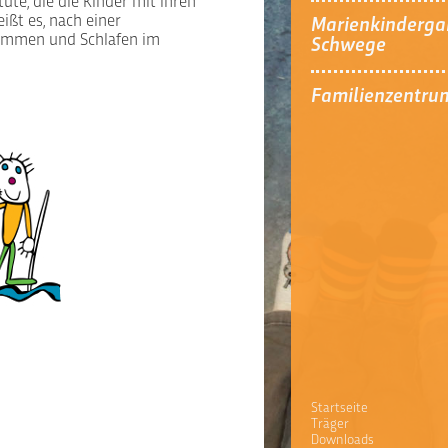
tüte, die die Kinder mit ihren
ißt es, nach einer
Marienkinderga
immen und Schlafen im
Schwege
Familienzentru
Startseite
Träger
Downloads