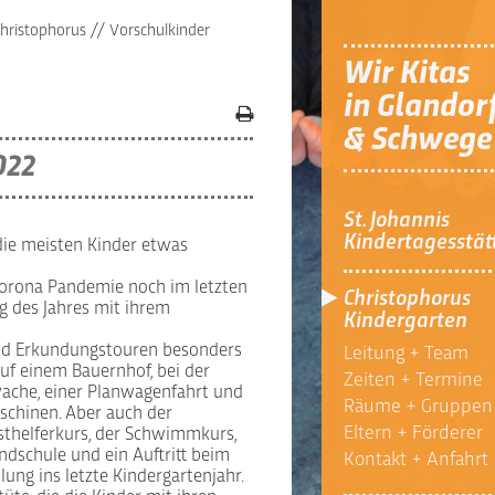
Christophorus
//
Vorschulkinder
Wir Kitas
in Glandor
& Schwege
022
St. Johannis
Kindertagesstät
 die meisten Kinder etwas
orona Pandemie noch im letzten
Christophorus
g des Jahres mit ihrem
Kindergarten
und Erkundungstouren besonders
Leitung + Team
auf einem Bauernhof, bei der
Zeiten + Termine
wache, einer Planwagenfahrt und
Räume + Gruppen
schinen. Aber auch der
Eltern + Förderer
rsthelferkurs, der Schwimmkurs,
undschule und ein Auftritt beim
Kontakt + Anfahrt
ng ins letzte Kindergartenjahr.