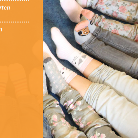
rten
m