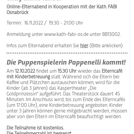
Online-Elternabend in Kooperation mit der Kath. FABI
Osnabrück
Termin: 16.11.2022 / 19:30 - 21:00 Uhr
Anmeldung unter
www.kath-fabi-os.de
unter BB13002.
Infos zum Elternabend erhalten Sie
hier
(Bitte anklicken)
Die Puppenspielerin Pappenelli kommt!
Am
12.10.2022
findet um
15:30 Uhr
wieder das
Elterncafé
mit Kinderbetreuung
statt. Während sich die Eltern bei
Kaffee und Plätzchen austauschen können, wird für die
Kinder (ab 3 Jahren) das Kaspertheater „Die
Goldprinzessin“ aufgeführt. Das Theaterstück dauert 45
Minuten. Im Anschluss wird, bis zum Ende des Elterncafés
(um 17:00 Uhr), eine Kinderbetreuung angeboten. Kinder
unter 3 Jahren können gerne mitgebracht werden, müssen
aber von den Eltern im Elterncafé beaufsichtigt werden.
Die Teilnahme ist kostenlos.