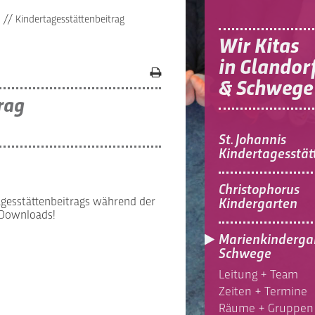
n
//
Kindertagesstättenbeitrag
Wir Kitas
in Glandor
& Schwege
rag
St. Johannis
Kindertagesstät
Christophorus
agesstättenbeitrags während der
Kindergarten
 Downloads!
Marienkinderga
Schwege
Leitung + Team
Zeiten + Termine
Räume + Gruppen