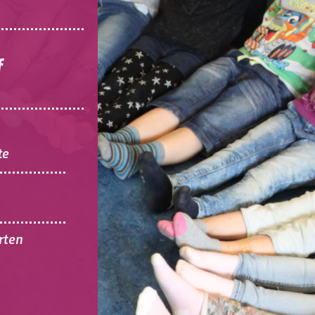
f
te
rten