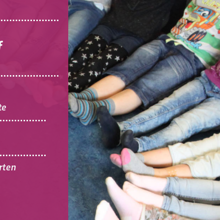
f
te
rten