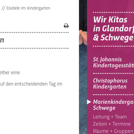
n
//
Eisdiele im Kindergarten
Wir Kitas
in Glandor
& Schwege
en
St. Johannis
Kindertagesstät
lber eine.
Christophorus
 auf den entscheidenden Tag im
Kindergarten
Marienkinderga
Schwege
Leitung + Team
Zeiten + Termine
Räume + Gruppen