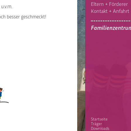
Eltern + Förderer
u.v.m.
Kontakt + Anfahrt
noch besser geschmeckt!
Familienzentru
Startseite
Träger
Downloads