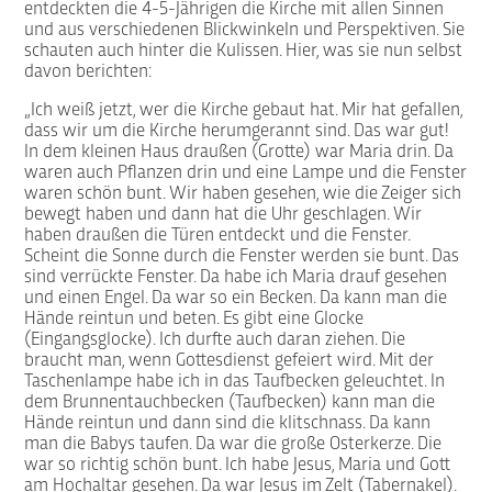
entdeckten die 4-5-Jährigen die Kirche mit allen Sinnen
und aus verschiedenen Blickwinkeln und Perspektiven. Sie
schauten auch hinter die Kulissen. Hier, was sie nun selbst
davon berichten:
„Ich weiß jetzt, wer die Kirche gebaut hat. Mir hat gefallen,
dass wir um die Kirche herumgerannt sind. Das war gut!
In dem kleinen Haus draußen (Grotte) war Maria drin. Da
waren auch Pflanzen drin und eine Lampe und die Fenster
waren schön bunt. Wir haben gesehen, wie die Zeiger sich
bewegt haben und dann hat die Uhr geschlagen. Wir
haben draußen die Türen entdeckt und die Fenster.
Scheint die Sonne durch die Fenster werden sie bunt. Das
sind verrückte Fenster. Da habe ich Maria drauf gesehen
und einen Engel. Da war so ein Becken. Da kann man die
Hände reintun und beten. Es gibt eine Glocke
(Eingangsglocke). Ich durfte auch daran ziehen. Die
braucht man, wenn Gottesdienst gefeiert wird. Mit der
Taschenlampe habe ich in das Taufbecken geleuchtet. In
dem Brunnentauchbecken (Taufbecken) kann man die
Hände reintun und dann sind die klitschnass. Da kann
man die Babys taufen. Da war die große Osterkerze. Die
war so richtig schön bunt. Ich habe Jesus, Maria und Gott
am Hochaltar gesehen. Da war Jesus im Zelt (Tabernakel).