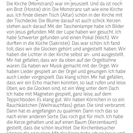
Die Kirche (Monstranz) war im Jesuszelt. Und da ist noch
ein Brot (Hostie) drin. Die Monstranz sah wie eine Kirche
aus. Ich finde diesen Tisch (Altar) schön in der Kirche mit
der Tischdecke. Die Blume darauf ist auch schick. Kerzen
stehen auch darauf. Mit der Taschenlampe habe ich Bilder
von Jesus gefunden. Mit der Lupe haben wir gesucht. Ich
habe Schwerter gefunden und einen Pokal (Kelch). Wir
durften in die Küche (Sakristei). Das war schön. Ich fand
toll, dass wir die Glocken gehört und angestellt haben. Wir
haben die Lichter in der Kirche selbst an- und ausgestellt.
Mir hat gefallen, dass wir da oben auf der Orgelbühne
waren. Da haben wir Musik gemacht mit der Orgel. Wir
haben Lieder gespielt an der Orgel und gesungen. Ich habe
auch Lieder vorgespielt. Das klang schön. Mir hat gefallen,
dass wir ein Echo machen konnten, so laut rufen und leise.
Oben, wo die Glocken sind, ist ein Weg unter dem Dach.
Ich habe mit Magneten gespielt, ganz leise, auf dem
Teppichboden. Es klang gut. Wir haben Körnchen in so ein
Rauchkästchen (Weihrauchfass) getan. Die sind verbrannt.
Dann hat es angefangen zu qualmen. Dann roch das so
nach einer anderen Sorte. Das roch gut für mich. Ich habe
die Kerze gehalten und auf einen Baum (Kerzenbaum)
gestellt, dass die schön leuchtet. Die Kirchenbesucher