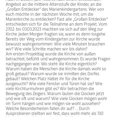
Angebot an die mittlere Altersstufe der Kinder, an die
„Großen Entdecker“ des Marienkindergartens: Wer von
euch möchte in der nächsten Woche mit, um die
Marienkirche zu entdecken? Fast alle „Großen Entdecker“
entschieden sich für die Teilnahme an dem Projekt. Vom
27.02. bis 03.03.2023 machten sie sich auf den Weg zur
Kirche. Jeden Morgen fragten sie, wann es denn losgehe.
Bereits der Weg vom Kindergarten zur Kirche wurde
bewusst wahrgenommen: Wie viele Minuten brauchen
wir? Wie viele Schritte machen wir bis dahin?
Am ersten Projekttag wurde die Kirche von außen
betrachtet, befühlt und wahrgenommen. Es wurde Fragen
nachgegangen wie: Wo steht die Kirche eigentlich?
Warum haben die Menschen die Kirche damals wohl so
groß gebaut? Warum wurde sie inmitten des Dorfes
gebaut? Welchen Platz hättet ihr für die Kirche
ausgesucht? Wie viele Fenster und Türen hat sie? Wie
viele Kirchturmuhren gibt es? Wir betrachten die
Bewegung des Zeigers. Warum läuten die Glocken jetzt
und wie oft und warum? Wie viele Glocken mögen wohl
im Turm hängen und wie mögen sie wohl aussehen?
Welche Besonderheiten fallen dir auf? … Durch
Ausprobieren stellten wir fest, dass wohl mehr als 130