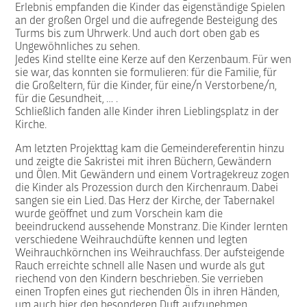
Erlebnis empfanden die Kinder das eigenständige Spielen
an der großen Orgel und die aufregende Besteigung des
Turms bis zum Uhrwerk. Und auch dort oben gab es
Ungewöhnliches zu sehen.
Jedes Kind stellte eine Kerze auf den Kerzenbaum. Für wen
sie war, das konnten sie formulieren: für die Familie, für
die Großeltern, für die Kinder, für eine/n Verstorbene/n,
für die Gesundheit, … .
Schließlich fanden alle Kinder ihren Lieblingsplatz in der
Kirche.
Am letzten Projekttag kam die Gemeindereferentin hinzu
und zeigte die Sakristei mit ihren Büchern, Gewändern
und Ölen. Mit Gewändern und einem Vortragekreuz zogen
die Kinder als Prozession durch den Kirchenraum. Dabei
sangen sie ein Lied. Das Herz der Kirche, der Tabernakel
wurde geöffnet und zum Vorschein kam die
beeindruckend aussehende Monstranz. Die Kinder lernten
verschiedene Weihrauchdüfte kennen und legten
Weihrauchkörnchen ins Weihrauchfass. Der aufsteigende
Rauch erreichte schnell alle Nasen und wurde als gut
riechend von den Kindern beschrieben. Sie verrieben
einen Tropfen eines gut riechenden Öls in ihren Händen,
um auch hier den besonderen Duft aufzunehmen.