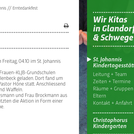
nnis
//
Erntedankfest
Wir Kitas
in Glandor
& Schwege
St. Johannis
Freitag, 04.10 im St. Johannis
Kindertagesstät
Frauen-KLJB-Grundschulen
Leitung + Team
lenbeck geladen. Dort fand um
Zeiten + Termine
Pastor Höne statt. Anschliessend
Räume + Gruppen
nd Waffeln.
Hülsmann und Frau Brockmann aus
Eltern
tzten die Aktion in Form einer
Kontakt + Anfahrt
e.
Christophorus
Kindergarten