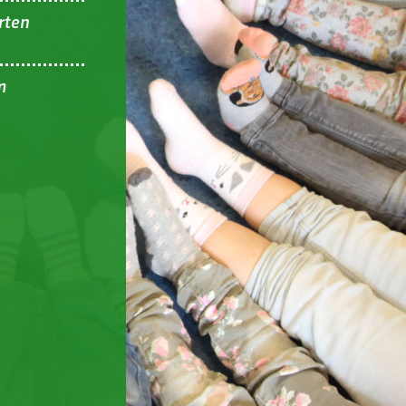
rten
m