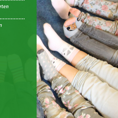
rten
m