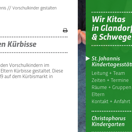
nnis
//
Vorschulkinder gestalten
Wir Kitas
in Glandor
& Schwege
en Kürbisse
St. Johannis
Kindertagesstät
 den Vorschulkindern im
Eltern Kürbisse gestaltet. Diese
Leitung + Team
19 auf dem Kürbismarkt in
Zeiten + Termine
Räume + Gruppen
Eltern
Kontakt + Anfahrt
Christophorus
Kindergarten