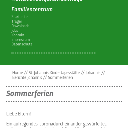
Familienzentrum
Startseite
Träger
Downloads
Jobs
Kontakt
Impressum
Datenschutz
Home
//
St. Johannis Kindertagesstätte
//
Johannis
//
Berichte Johannis
//
Sommerferien
Sommerferien
Liebe Eltern!
Ein aufregendes, coronadurcheinander gewürfeltes,