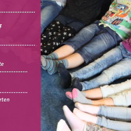
f
te
rten