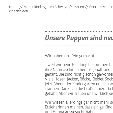
Home
//
Marienkindergarten Schwege
//
Marien
//
Berichte Marie
eingekleidet!
Unsere Puppen sind neu
Wir haben uns fein gemacht…
…weil wir neue Kleidung bekommen ha
ihre Nähmaschinen herausgeholt und 
genäht. Die sind richtig schön geworde
Viele Hosen, Jacken, Röcke, Kleider, S
jetzt. Wenn der Kindergarten endlich wi
staunen. Danke an die Großen hier! Da 
gehabt. Aber wir freuen uns wirklich se
Wir wissen allerdings gar nicht mehr so 
Erzieherinnen meinen, dass einige Kin
und Hanna ausgesucht haben.