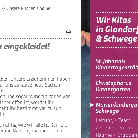
n
//
Unsere Puppen sind neu
Wir Kitas
in Glandor
& Schwege
 eingekleidet!
St. Johannis
Kindertagesstät
ben. Unsere Erzieherinnen haben
Christophorus
für uns zuhause neue Sachen
Kindergarten
n!
ocken und sogar Windeln haben wir
eder offen ist, werdet ihr
Marienkinderga
habt ihr bestimmt viel zu tun
Schwege
hr.
Leitung + Team
richtig, wie wir alle heißen. Die
Zeiten + Termine
der die Namen Johannes, Joshua
Räume + Gruppen