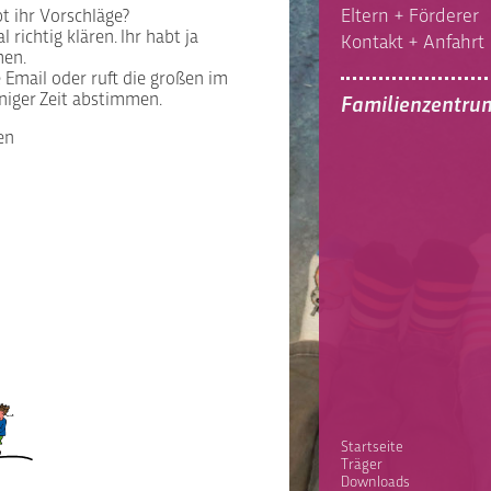
Eltern + Förderer
t ihr Vorschläge?
ichtig klären. Ihr habt ja
Kontakt + Anfahrt
men.
e Email oder ruft die großen im
niger Zeit abstimmen.
Familienzentru
en
Startseite
Träger
Downloads