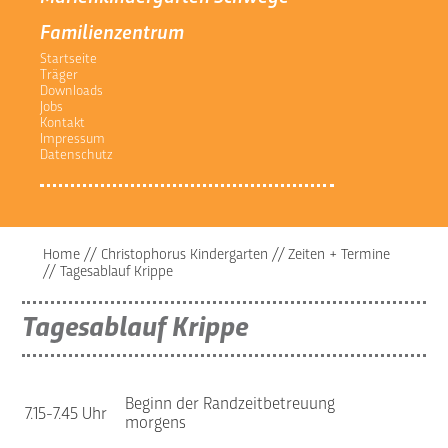
Familienzentrum
Startseite
Träger
Downloads
Jobs
Kontakt
Impressum
Datenschutz
Home
//
Christophorus Kindergarten
//
Zeiten + Termine
//
Tagesablauf Krippe
Tagesablauf Krippe
Beginn der Randzeitbetreuung
7.15-7.45 Uhr
morgens