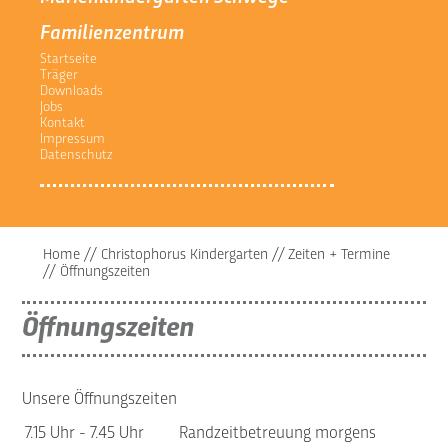
Familienzentrum
Startseite
Träger
Downloads
Jobs
Kontakt
Impressum
Datenschutz
Home
//
Christophorus Kindergarten
//
Zeiten + Termine
//
Öffnungszeiten
Öffnungszeiten
Unsere Öffnungszeiten
7.15 Uhr - 7.45 Uhr
Randzeitbetreuung morgens