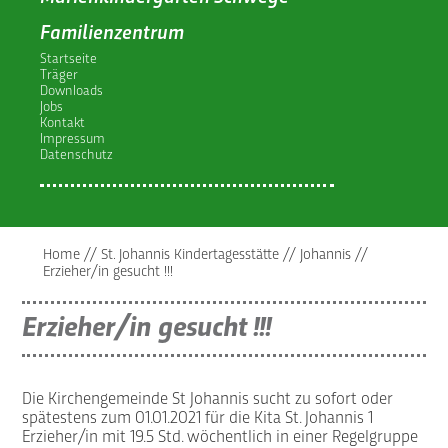
Familienzentrum
Startseite
Träger
Downloads
Jobs
Kontakt
Impressum
Datenschutz
Home
//
St. Johannis Kindertagesstätte
//
Johannis
//
Erzieher/in gesucht !!!
Erzieher/in gesucht !!!
Die Kirchengemeinde St Johannis sucht zu sofort oder
spätestens zum 01.01.2021 für die Kita St. Johannis 1
Erzieher/in mit 19.5 Std. wöchentlich in einer Regelgruppe