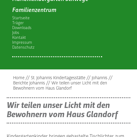
Familienzentrum
Startseite
Träger
Downloads
Jobs
Kontakt
Impressum
Datenschutz
Home
//
St. Johannis Kindertagesstätte
//
Johannis
//
Berichte Johannis
//
Wir teilen unser Licht mit den
Bewohnern vom Haus Glandorf
Wir teilen unser Licht mit den
Bewohnern vom Haus Glandorf
Kindergartenkinder bringen gebastelte Tischlichter zum