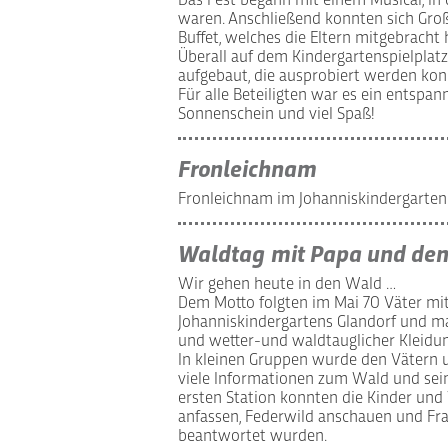
Das Fest begann mit einem Musical, in
waren. Anschließend konnten sich Groß
Buffet, welches die Eltern mitgebracht 
Überall auf dem Kindergartenspielplat
aufgebaut, die ausprobiert werden kon
Für alle Beteiligten war es ein entspa
Sonnenschein und viel Spaß!
Fronleichnam
Fronleichnam im Johanniskindergarten
Waldtag mit Papa und den
Wir gehen heute in den Wald …
Dem Motto folgten im Mai 70 Väter mit
Johanniskindergartens Glandorf und mac
und wetter-und waldtauglicher Kleidu
In kleinen Gruppen wurde den Vätern u
viele Informationen zum Wald und sein
ersten Station konnten die Kinder und
anfassen, Federwild anschauen und Frag
beantwortet wurden.