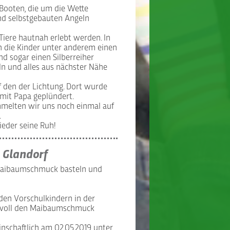
 Booten, die um die Wette
nd selbstgebauten Angeln
 Tiere hautnah erlebt werden. In
 die Kinder unter anderem einen
nd sogar einen Silberreiher
eln und alles aus nächster Nähe
 den der Lichtung. Dort wurde
mit Papa geplündert.
mmelten wir uns noch einmal auf
.
ieder seine Ruh!
 Glandorf
Maibaumschmuck basteln und
den Vorschulkindern in der
bevoll den Maibaumschmuck
nschaftlich am 02.05.2019 unter