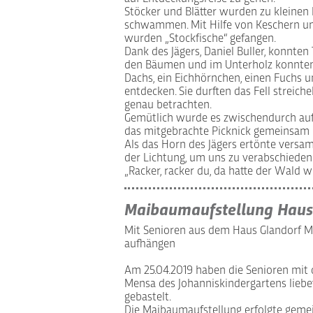
Stöcker und Blätter wurden zu kleinen
schwammen. Mit Hilfe von Keschern u
wurden „Stockfische“ gefangen.
Dank des Jägers, Daniel Buller, konnten
den Bäumen und im Unterholz konnten
Dachs, ein Eichhörnchen, einen Fuchs u
entdecken. Sie durften das Fell streich
genau betrachten.
Gemütlich wurde es zwischendurch auf
das mitgebrachte Picknick gemeinsam 
Als das Horn des Jägers ertönte versa
der Lichtung, um uns zu verabschieden
„Racker, racker du, da hatte der Wald w
Maibaumaufstellung Haus
Mit Senioren aus dem Haus Glandorf 
aufhängen
Am 25.04.2019 haben die Senioren mit 
Mensa des Johanniskindergartens lie
gebastelt.
Die Maibaumaufstellung erfolgte gemei