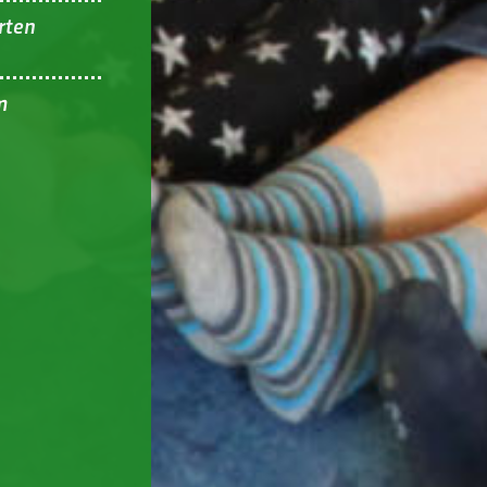
rten
m