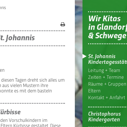
nnis
Wir Kitas
in Glandor
& Schwege
t. Johannis
St. Johannis
Kindertagesstät
ten
Leitung + Team
Zeiten + Termine
 diesen Tagen dreht sich alles um
Räume + Gruppen
h aus vielen Mustern ihre
Eltern
 konnte es mit dem basteln
Kontakt + Anfahrt
Kürbisse
Christophorus
Kindergarten
 den Vorschulkindern im
Eltern Kürbisse gestaltet. Diese