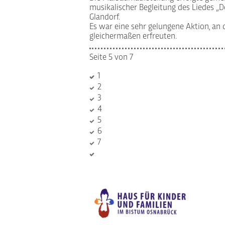
musikalischer Begleitung des Liedes 
Glandorf.
Es war eine sehr gelungene Aktion, an 
gleichermaßen erfreuten.
Seite 5 von 7
1
2
3
4
5
6
7