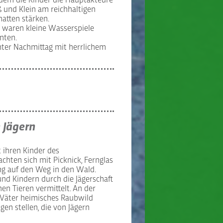
 dem die Kinder die Hauptakteure
 und Klein am reichhaltigen
hatten stärken.
z waren kleine Wasserspiele
nten.
nnter Nachmittag mit herrlichem
 Jägern
 ihren Kinder des
hten sich mit Picknick, Fernglas
ng auf den Weg in den Wald.
nd Kindern durch die Jägerschaft
en Tieren vermittelt. An der
 Väter heimisches Raubwild
en stellen, die von Jägern